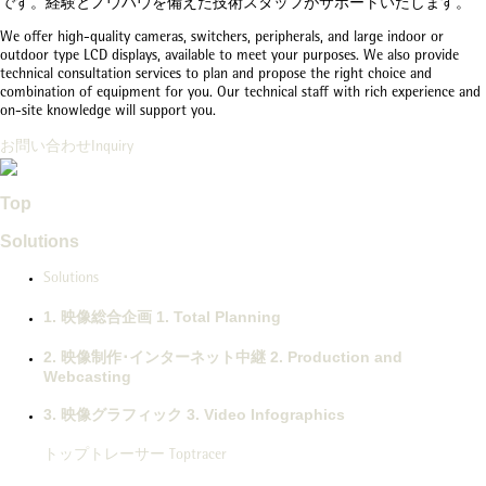
です。経験とノウハウを備えた技術スタッフがサポートいたします。
We offer high-quality cameras, switchers, peripherals, and large indoor or
outdoor type LCD displays, available to meet your purposes. We also provide
technical consultation services to plan and propose the right choice and
combination of equipment for you. Our technical staff with rich experience and
on-site knowledge will support you.
お問い合わせ
Inquiry
Top
Solutions
Solutions
1.
映像総合企画
1.
Total Planning
2.
映像制作･インターネット中継
2.
Production and
Webcasting
3.
映像グラフィック
3.
Video Infographics
トップトレーサー
Toptracer