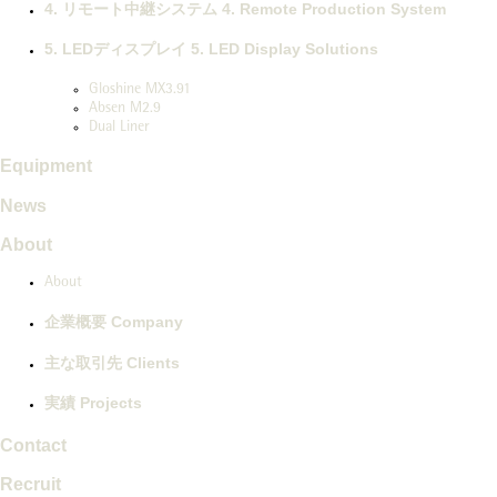
4.
リモート中継システム
4.
Remote Production System
5.
LEDディスプレイ
5.
LED Display Solutions
Gloshine MX3.91
Absen M2.9
Dual Liner
Equipment
News
About
About
企業概要
Company
主な取引先
Clients
実績
Projects
Contact
Recruit