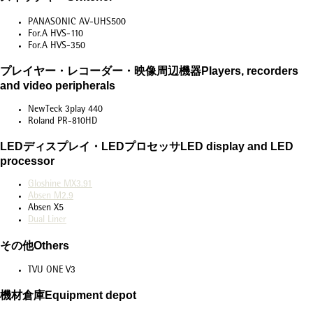
PANASONIC AV-UHS500
For.A HVS-110
For.A HVS-350
プレイヤー・レコーダー・映像周辺機器
Players, recorders
and video peripherals
NewTeck 3play 440
Roland PR-810HD
LED
ディスプレイ・
LED
プロセッサ
LED display and LED
processor
Gloshine MX3.91
Absen M2.9
Absen X5
Dual Liner
その他
Others
TVU ONE V3
機材倉庫
Equipment depot