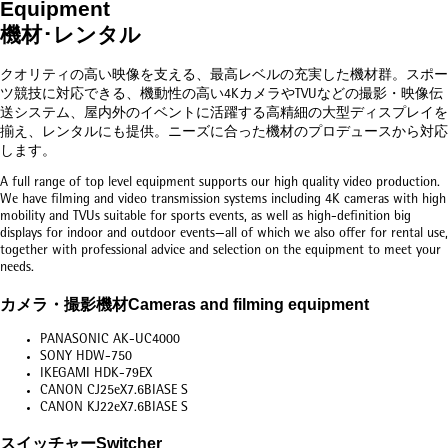
Equipment
機材･レンタル
クオリティの高い映像を支える、最高レベルの充実した機材群。スポー
ツ競技に対応できる、機動性の高い
4K
カメラや
TVU
などの撮影・映像伝
送システム、屋内外のイベントに活躍する高精細の大型ディスプレイを
揃え、レンタルにも提供。ニーズに合った機材のプロデュースから対応
します。
A full range of top level equipment supports our high quality video production.
We have filming and video transmission systems including 4K cameras with high
mobility and TVUs suitable for sports events, as well as high-definition big
displays for indoor and outdoor events—all of which we also offer for rental use,
together with professional advice and selection on the equipment to meet your
needs.
カメラ・撮影機材
Cameras and filming equipment
PANASONIC AK-UC4000
SONY HDW-750
IKEGAMI HDK-79EX
CANON CJ25eX7.6BIASE S
CANON KJ22eX7.6BIASE S
スイッチャー
Switcher